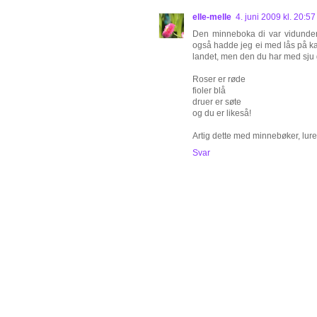
elle-melle
4. juni 2009 kl. 20:57
Den minneboka di var vidunderl
også hadde jeg ei med lås på ka
landet, men den du har med sju g
Roser er røde
fioler blå
druer er søte
og du er likeså!
Artig dette med minnebøker, lure
Svar