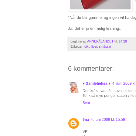
"Når du blir gammel og ingen vil ha deg
Ja, det er jo én mulig løsning...
Lagt inn av
ANNEPÅLANDET
kl.
14:28
Etiketter:
dikt
,
livet
,
småprat
6 kommentarer:
♥ Gamleheksa ♥
4. juni 2009 kl
Den kråka var ofte nevnt i minneb
Tenk så mye penger staten ville s
Svar
9na
4. juni 2009 kl. 15:56
L
VEL