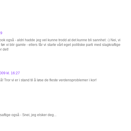
59
ok også - aldri hadde jeg vel kunne trodd at det kunne bli sannhet :-) Nei, vi
ør vi blir gamle - ellers får vi starte vårt eget politiske parti med slagkraftige
r det!
2009 kl. 16:27
 Tror vi er i stand til å løse de fleste verdensproblemer i kor!
ftige også - Snei, jeg elsker deg...