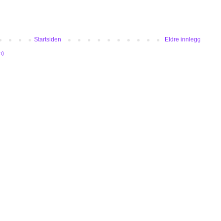
Startsiden
Eldre innlegg
m)