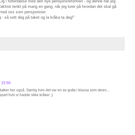
Og i forbindelse med den nye pensjonsreformen - og denne har jeg
faktisk tenkt på mang en gang, når jeg lurer på hvordan det skal gå
med oss som pensjonister:
 - så sett deg på taket og la kråka ta deg!"
. 15:50
øker her også. Særlig hvis det var en av gutta i klassa som skrev....
part hvis vi hadde slike kråker ;)