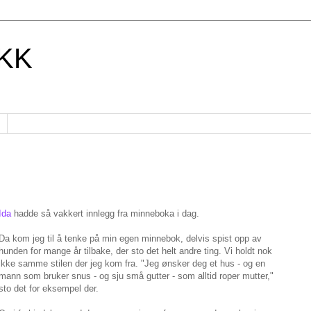
KK
Ida
hadde så vakkert innlegg fra minneboka i dag.
Da kom jeg til å tenke på min egen minnebok, delvis spist opp av
hunden for mange år tilbake, der sto det helt andre ting. Vi holdt nok
ikke samme stilen der jeg kom fra. "Jeg ønsker deg et hus - og en
mann som bruker snus - og sju små gutter - som alltid roper mutter,"
sto det for eksempel der.