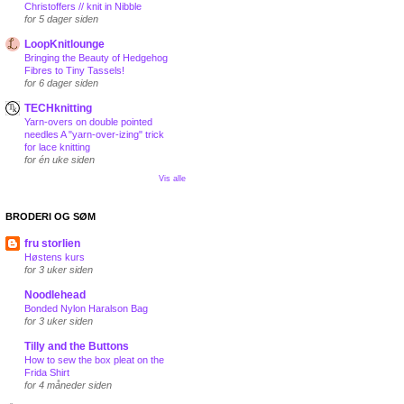
Christoffers // knit in Nibble
for 5 dager siden
LoopKnitlounge
Bringing the Beauty of Hedgehog
Fibres to Tiny Tassels!
for 6 dager siden
TECHknitting
Yarn-overs on double pointed
needles A "yarn-over-izing" trick
for lace knitting
for én uke siden
Vis alle
BRODERI OG SØM
fru storlien
Høstens kurs
for 3 uker siden
Noodlehead
Bonded Nylon Haralson Bag
for 3 uker siden
Tilly and the Buttons
How to sew the box pleat on the
Frida Shirt
for 4 måneder siden