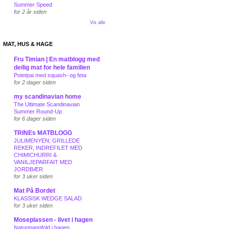
Summer Speed
for 2 år siden
Vis alle
MAT, HUS & HAGE
Fru Timian | En matblogg med
deilig mat for hele familien
Potetpai med squash- og feta
for 2 dager siden
my scandinavian home
The Ultimate Scandinavian
Summer Round-Up
for 6 dager siden
TRINEs MATBLOGG
JULIMENYEN; GRILLEDE
REKER, INDREFILET MED
CHIMICHURRI &
VANILJEPARFAIT MED
JORDBÆR
for 3 uker siden
Mat På Bordet
KLASSISK WEDGE SALAD
for 3 uker siden
Moseplassen - livet i hagen
Naturmangfold i hagen