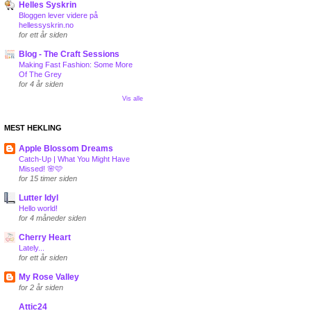
Helles Syskrin
Bloggen lever videre på
hellessyskrin.no
for ett år siden
Blog - The Craft Sessions
Making Fast Fashion: Some More
Of The Grey
for 4 år siden
Vis alle
MEST HEKLING
Apple Blossom Dreams
Catch-Up | What You Might Have
Missed! 🌸🩷
for 15 timer siden
Lutter Idyl
Hello world!
for 4 måneder siden
Cherry Heart
Lately...
for ett år siden
My Rose Valley
for 2 år siden
Attic24